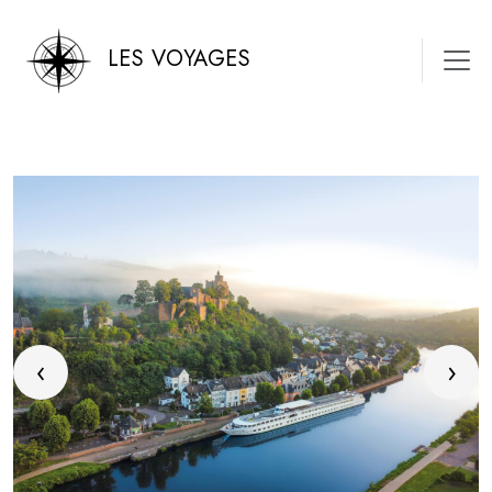
LES VOYAGES
‹
›