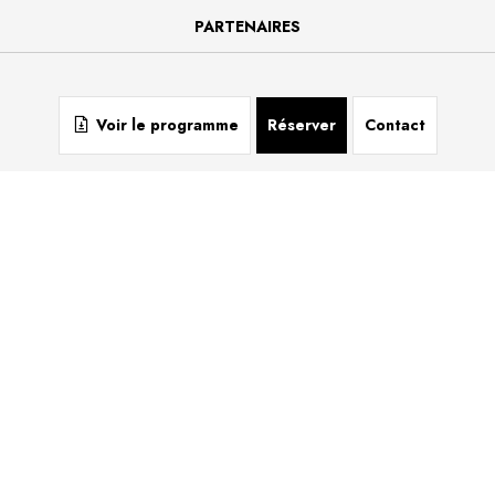
PARTENAIRES
QUI SOMMES-NOUS
Voir le programme
Réserver
Contact
CONTACT
LES VOYAGES
+32 2 639 46 56
contact@lesvoyages.be
Conditions générales
Informations "Vie Privée"