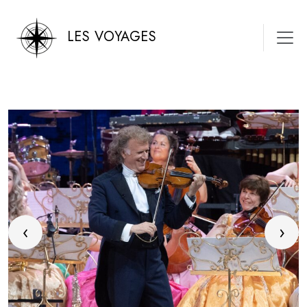
LES VOYAGES
‹
›