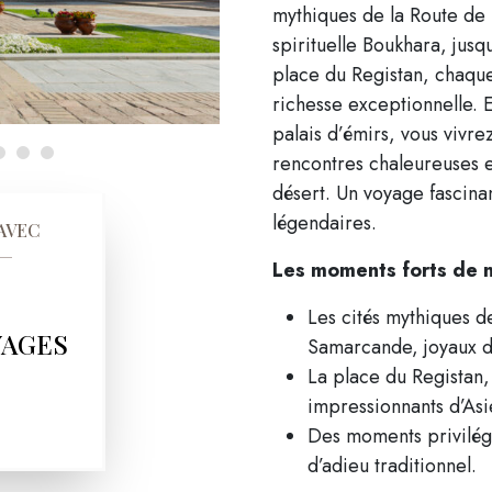
mythiques de la Route de l
spirituelle Boukhara, jusq
place du Registan, chaqu
richesse exceptionnelle. 
palais d’émirs, vous vivr
rencontres chaleureuses et
désert. Un voyage fascinan
légendaires.
AVEC
Les moments forts de n
Les cités mythiques de
YAGES
Samarcande, joyaux d’
La place du Registan
impressionnants d’Asi
Des moments privilégi
d’adieu traditionnel.