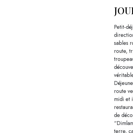
JOUR
Petit-dé
directio
sables r
route, t
troupeau
découve
véritabl
Déjeuner
route ve
midi et 
restaura
de décou
“Dimlam
terre, c