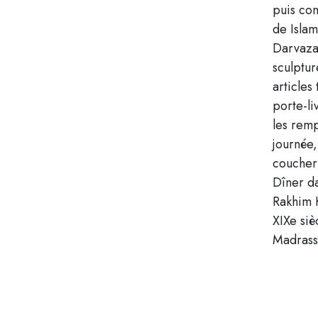
puis con
de Islam
Darvaza.
sculptur
articles
porte-li
les remp
journée,
coucher 
Dîner d
Rakhim K
XIXe siè
Madrassa