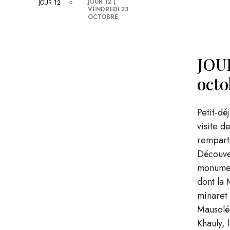
JOUR 12 |
JOUR 12
VENDREDI 23
OCTOBRE
JOUR
octo
Petit-dé
visite d
remparts
Découve
monument
dont la
minaret 
Mausolée
Khauly,