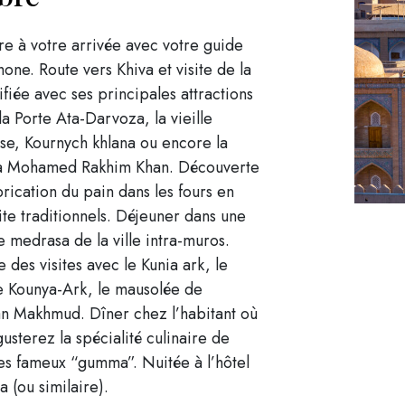
e à votre arrivée avec votre guide
one. Route vers Khiva et visite de la
rtifiée avec ses principales attractions
 Porte Ata-Darvoza, la vieille
se, Kournych khlana ou encore la
 Mohamed Rakhim Khan. Découverte
brication du pain dans les fours en
ite traditionnels. Déjeuner dans une
 medrasa de la ville intra-muros.
e des visites avec le Kunia ark, le
e Kounya-Ark, le mausolée de
an Makhmud. Dîner chez l’habitant où
usterez la spécialité culinaire de
les fameux “gumma”. Nuitée à l’hôtel
 (ou similaire).