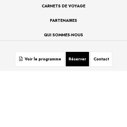
CARNETS DE VOYAGE
PARTENAIRES
QUI SOMMES-NOUS
CONTACT
Voir le programme
Réserver
Contact
LES VOYAGES
+32 2 639 46 56
contact@lesvoyages.be