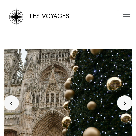
LES VOYAGES
‹
›