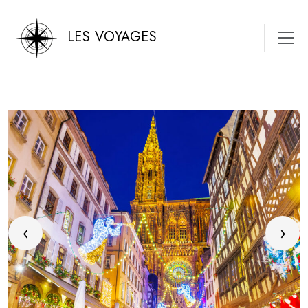
LES VOYAGES
‹
›