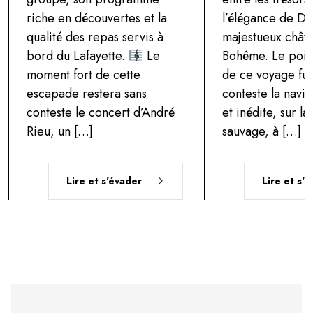
riche en découvertes et la
l’élégance de Dr
qualité des repas servis à
majestueux chât
bord du Lafayette.
Le
Bohême. Le poin
moment fort de cette
de ce voyage fut
escapade restera sans
conteste la navig
conteste le concert d’André
et inédite, sur l
Rieu, un […]
sauvage, à […]
Lire et s'évader
Lire et s'