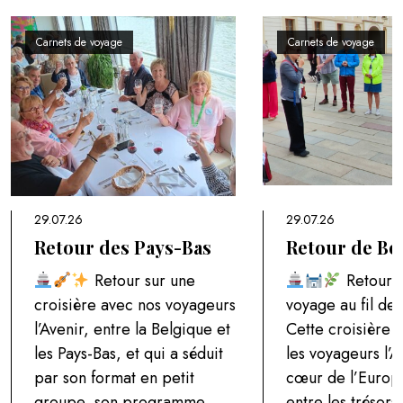
Carnets de voyage
Carnets de voyage
29.07.26
29.07.26
Retour des Pays-Bas
Retour de B
Retour sur une
Retour 
croisière avec nos voyageurs
voyage au fil de
l’Avenir, entre la Belgique et
Cette croisière
les Pays-Bas, et qui a séduit
les voyageurs l’A
par son format en petit
cœur de l’Europe
groupe, son programme
entre les trésors